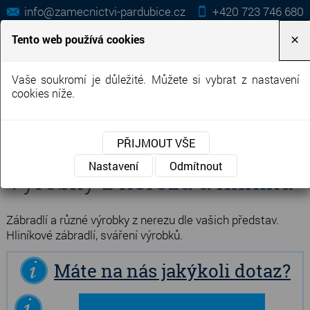
info@zamecnictvi-pardubice.cz
+420 723 746 680
Tento web používá cookies
×
Vaše soukromí je důležité. Můžete si vybrat z nastavení
cookies níže.
MENU
PŘIJMOUT VŠE
Nastavení
Odmítnout
Výrobky z nerezu a hliníku
Zábradlí a různé výrobky z nerezu dle vašich představ.
Hliníkové zábradlí, sváření výrobků.
Máte na nás jakýkoli dotaz?