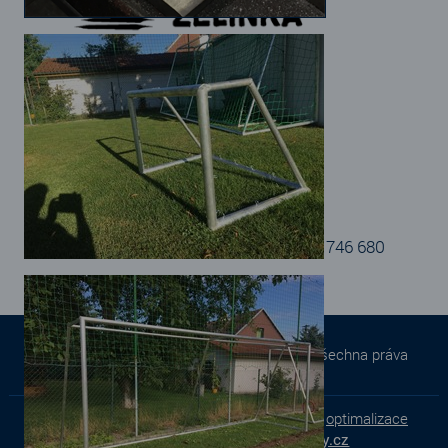
Adresa provozovny
Areál Fáblovka
Fáblovka 402
533 52
r-zelinka@volny.cz
+420 723 746 680
© Z - Zámečnictví a výroba Zelinka 2026. Všechna práva
vyhrazena.
Tvorba e-shopu
,
tvorba webových stránek
a
optimalizace
pro vyhledávače
-
www.webstranky.cz