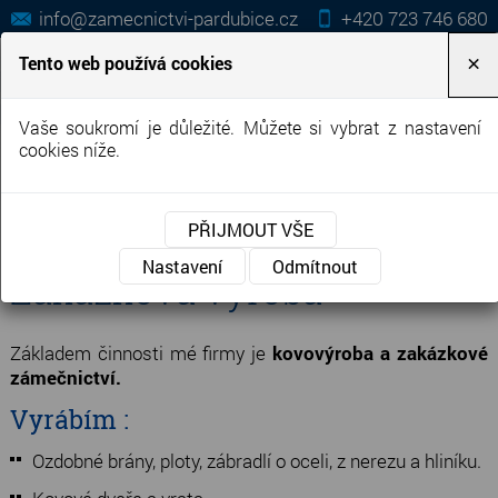
info@zamecnictvi-pardubice.cz
+420 723 746 680
Tento web používá cookies
×
Vaše soukromí je důležité. Můžete si vybrat z nastavení
cookies níže.
MENU
PŘIJMOUT VŠE
Nastavení
Odmítnout
Zakázková výroba
Základem činnosti mé firmy je
kovovýroba a zakázkové
zámečnictví
.
Vyrábím :
Ozdobné brány, ploty, zábradlí o oceli, z nerezu a hliníku.