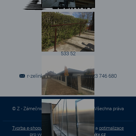
Adresa provozovny
Areál Fáblovka
Fáblovka 402
533 52
r-zelinka@volny.cz
+420 723 746 680
© Z - Zámečnictví a výroba Zelinka 2026. Všechna práva
vyhrazena.
Tvorba e-shopu
,
tvorba webových stránek
a
optimalizace
pro vyhledávače
-
www.webstranky.cz